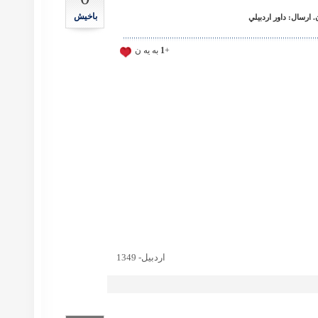
باخیش
ارسال: داور اردبيلي
+
1
به يه ن
اردبيل- 1349