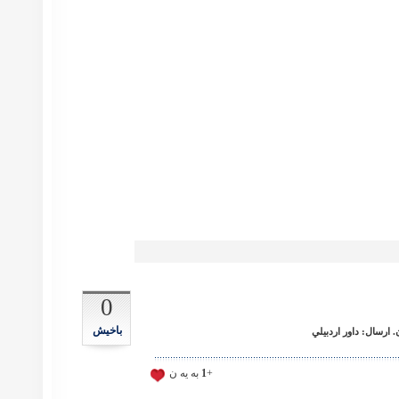
0
باخیش
ارسال: داور اردبيلي
+
1
به يه ن