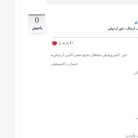
0
ري
باخیش
ارسال: داور اردبيلي
+
1
به يه ن
خبر: كسرويچيلر سلطان شيخ صفي الدين اردبيلي‌يه
جسارت ائتميشلر.
ان
ر
 واردير،