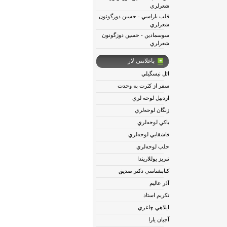
شعرلري
قلب ياراسي - حسين دوزگونون
شعرلري
سوسمادين - حسين دوزگونون
شعرلري
باغلانتی لار
ائل نيسگيلي
سفر از كثرت به وحدت
اردبيل لوحه لري
زنگان لوحه‌لري
باكي لوحه‌لري
قاشقايي لوحه‌لري
حلب لوحه‌لري
تبريز يوللاريندا
كتابشناسي دكتر صديق
آذر عاليم
تكريم استاد
ايلاهي چاغري
آجيان يارا