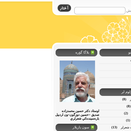
یش
و
بلاگا گؤره
لوم لر
(8)
(8
اوستاد دكتر حسين محمدزاده
(2)
صديق <حسين دوزگون>ون اردبيل
باره‌سينده‌كي شعرلري
(1)
سون یازیلار
شعرلر
(13)