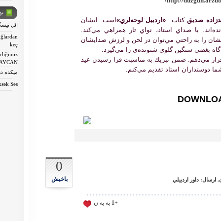
http://duzgun.arzub
یو
زاده صديق
كتاب
«اردبيل لوحه‌لري»
است. ايشان
ائل نيسگيلي- İ
ه‌اند. با صداي استاد، نواي تار همراهي مي‌كند.
ığlardan
ان را به راحتي مي‌توان در لحن و لرزش صدايشان
keç
گاه بغضي سنگين گلوي شنونده‌ي را مي‌گيرد.
rliğimiz
ار مي‌دهم. ضمن تبريك به مناسبت فرا رسيدن عيد
AYCAN
شما دوستداران استاد تقديم مي‌كنم.
ميكده د
sək Səs
DOWNLO
0
باخیش
ارسال: داور اردبيلي
+
1
به يه ن