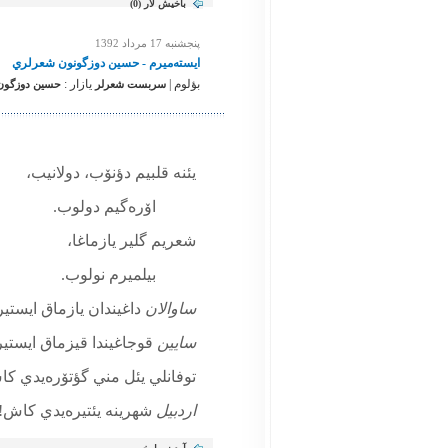
باخیش لار (
0
)
پنجشنبه 17 مرداد 1392
ايسته‌ميرم - حسين دوزگونون شعرلري
بؤلوم |
یازار :
سربست شعرلر
حسين دوزگون. 
يئنه قلبيم دؤنۆب، دولانيب،
اۆره‌گيم دولوب.
شعريم گلير يازماغا،
بيلميرم نولوب.
ساوالان
داغيندان يازماق ايستير
سايين
قوجاغيندا قيزماق ايستير
توفانلي يئل مني گؤتۆره‌يدي ك
اردبيل
شهرينه يئتيره‌يدي كاش!