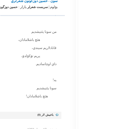
سون - حسين دوزگونون شعرلري
بؤلوم |
یازار :
سربست شعرلر
حسين دوزگون. 
من سونا يئتيشديم
هئچ باشلامادان،
قانادلاريم سيندي،
پريم تؤكۆلدۆ،
داي اوچانماديم.
به!
سونا يئتيشديم
هئچ باشلامادان!
باخیش لار (
0
)