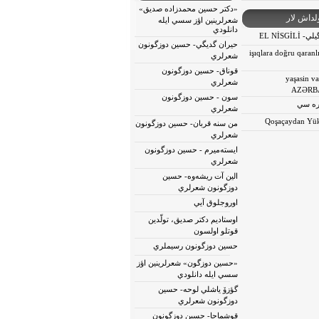
«دكتر حسين محمدزاده صديق»
لداش لار
شعرلرينين اؤز سسي ايله
دانلودي
EL NİSGİL
حيران گديگي- حسين دوزگونون
işıqlara doğru qaranl
شعرلري
قوناق- حسين دوزگونون
yaşasin va
شعرلري
AZƏRB
سون - حسين دوزگونون
ره سي
شعرلري
Qoşaçaydan Yük
من سنه قربان- حسين دوزگونون
شعرلري
ايسته‌ميرم - حسين دوزگونون
شعرلري
الين آت ريشه‌وه- حسين
دوزگونون شعرلري
اوروجلوق آيي
اوستاديم دكتر صديق، تولّدين
قوتلو اولسون
حسين دوزگونون رسيملري
«حسين دوزگون» شعرلرينين اؤز
سسي ايله دانلودي
گؤزۆ ياشلي لوحه- حسين
دوزگونون شعرلري
قوشماجا- حسين دوزگونون