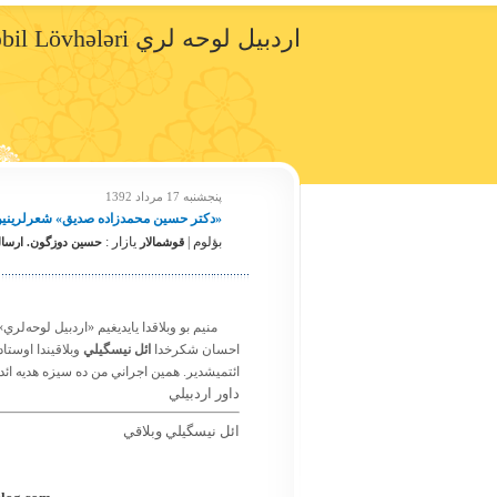
اردبيل لوحه لري Ərdəbil Lövhələri
پنجشنبه 17 مرداد 1392
«دكتر حسين محمدزاده صديق» شعرلرينين 
بؤلوم |
یازار :
قوشمالار
حسين دوزگون. ارسال:
منيم بو وبلاقدا يايديغيم «اردبيل لوحه
احسان شكرخدا
ائل نيسگيلي
وبلاقيندا اوستاد
ائتميشدير. همين اجراني من ده سيزه هديه ائد
داور اردبيلي
ائل نيسگيلي وبلاقي