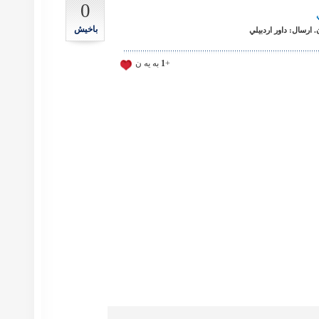
0
باخیش
ارسال: داور اردبيلي
+
1
به يه ن