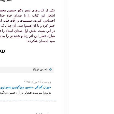
log.com/
يكي از كتاب‌هاي شعر
دكتر حسين محمد
اشعار اين كتاب را با صداي خود خواند
احساس، غيرت، صميميت و رقّت قلب ايش
حس كرد و با آن همنوا شد. آن چنان كه 
در اين پست بخش اول صداي استاد را قر
مبارك فطر اين اثر زيبا و شنيدني را به 
سيد احسان شكرخدا
AD
باخیش لار (
3
)
پنجشنبه 17 مرداد 1392
حيران گديگي- حسين دوزگونون شعرلري
بؤلوم |
یازار :
سربست شعرلر
حسين دوزگون. 