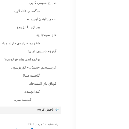
صاباح نسيمي گليب
ده‌گمه‌دي قانادلاريما.
سحر يئليندن ايچيمده
بير آزجادا ايز يوخ
فلق سؤكۆلدۆ،
شفق‌ده قيزاردي قارشيمدا،
گؤزۆم ياييندي، امان!
يوخمو ايدي هئچ قوخوسو؟
غريبسه‌ديم «
سميان
» كؤرپۆسۆن
گئچنده صبا!
قوناق داي ائتميه‌جك
كند ايچينده،
كيمسه مني.
باخیش لار (
0
)
پنجشنبه 17 مرداد 1392