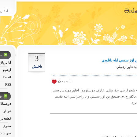
آختار
من
3
اؤز سسي ايله دانلودي
آنا یارپاق
باخیش
 داور اردبيلي
آرشیو
Email
+
1
به يه ن
RSS
‌لري» شعرلريني حؤرمتلي عارف دوستوموز آقاي مهندس سيد
بؤ
دكتر ح. م. صديق
ين اؤز سسي و تار اجراسي ايله تقديم
يرم.
قوشمالار
غزللر
)
قطعه‌لر
مثنوي
سربست 