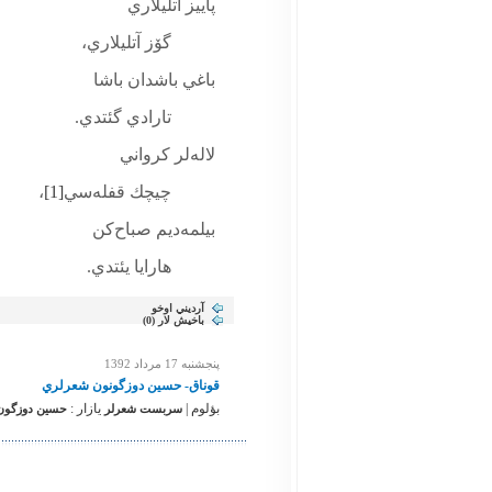
پاييز آتليلاري
گۆز آتليلاري،
باغي باشدان باشا
تارادي گئتدي.
لاله‌لر كرواني
چيچك قفله‌سي
[1]
،
بيلمه‌ديم صباح‌كن
هارايا يئتدي.
آرديني اوخو
باخیش لار (
0
)
پنجشنبه 17 مرداد 1392
قوناق- حسين دوزگونون شعرلري
بؤلوم |
یازار :
سربست شعرلر
حسين دوزگون. 