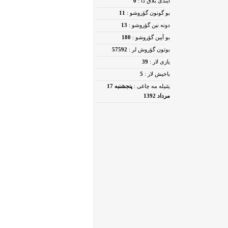
ایندی بلاق دا :
0
بو گونون گؤروشو :
11
دونه نین گؤروشو :
13
بو آیین گؤروشو :
180
بوتون گؤروش لر :
57592
یازی لار :
39
باخیش لار :
5
یئنیله مه چاغی :
پنجشنبه 17
مرداد 1392