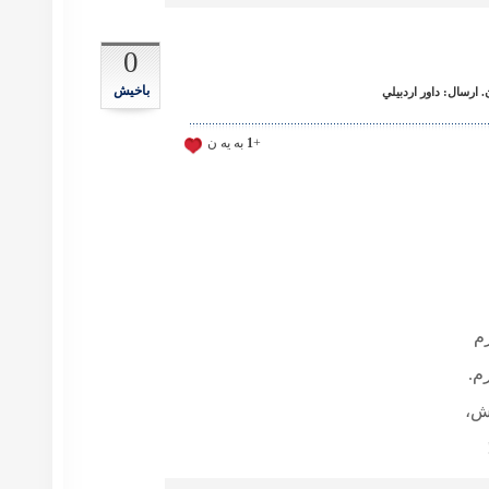
0
باخیش
ارسال: داور اردبيلي
+
1
به يه ن
م
م.
اش،