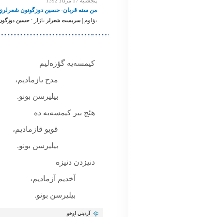
پنجشنبه 17 مرداد 1392
من سنه قربان- حسين دوزگونون شعرلري
بؤلوم |
یازار :
سربست شعرلر
حسين دوزگون. 
كيمسه‌يه گؤزه‌ليم
مدح يازماديم،
بيليرسن بونو.
هئچ بير كيمسه‌يه ده
قويو قازماديم،
بيليرسن بونو.
دنيزدن دنيزه
آخديم آزماديم،
بيليرسن بونو.
آرديني اوخو