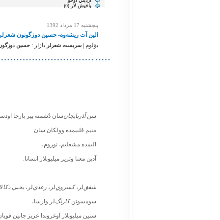
آرديني اوخو
باخیش لار (
0
)
پنجشنبه 17 مرداد 1392
الين آت ريشه‌وه- حسين دوزگونون شعرل
بؤلوم |
یازار :
سربست شعرلر
حسين دوزگون. 
سن
آذربايجان‌
سان دُشمنه بير پارچا اودس
منيم قلبيمده وولكان سان
اليمده مشعليم، نوروم،
آدين معنا وئرير ميليونلار انسانا.
شفق
‌لر،
كسروي
‌لر،
رعدي
‌لر،
يحيي ذكا
لا
سومسونن
كارنگ
‌لر وارسا،
سنين ميليونلار اوغروندا عزيز جانين قويان